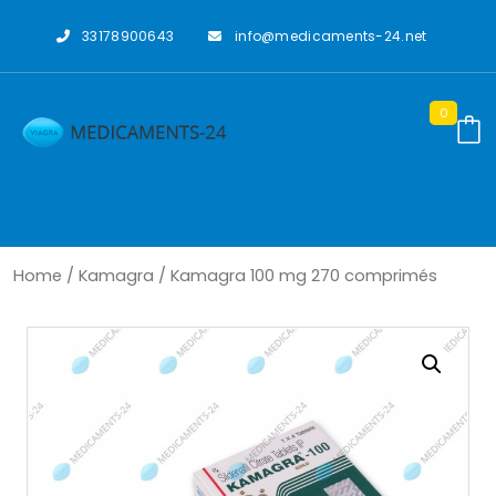
Skip
to
33178900643
info@medicaments-24.net
content
0
Home
/
Kamagra
/ Kamagra 100 mg 270 comprimés