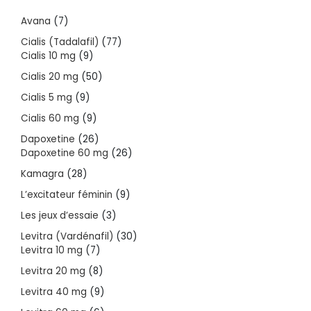
7
Avana
7
products
77
Cialis (Tadalafil)
77
9
products
Cialis 10 mg
9
products
50
Cialis 20 mg
50
products
9
Cialis 5 mg
9
products
9
Cialis 60 mg
9
products
26
Dapoxetine
26
products
26
Dapoxetine 60 mg
26
products
28
Kamagra
28
products
9
L’excitateur féminin
9
products
3
Les jeux d’essaie
3
products
30
Levitra (Vardénafil)
30
7
products
Levitra 10 mg
7
products
8
Levitra 20 mg
8
products
9
Levitra 40 mg
9
products