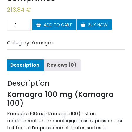
213,84
€
Kamagra
ADD TO CART
BUY NOW
100
mg
Category:
Kamagra
270
comprimés
quantity
Description
Reviews (0)
Description
Kamagra 100 mg (Kamagra
100)
Kamagra 100mg (Kamagra 100) est un
médicament pharmacologique assez puissant qui
fait face à l’impuissance et toutes sortes de