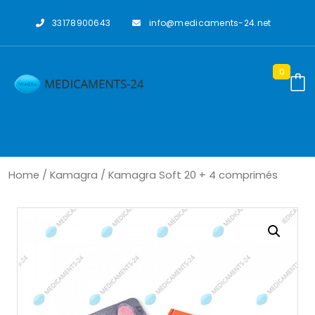
Skip
to
33178900643
info@medicaments-24.net
content
0
Home
/
Kamagra
/ Kamagra Soft 20 + 4 comprimés