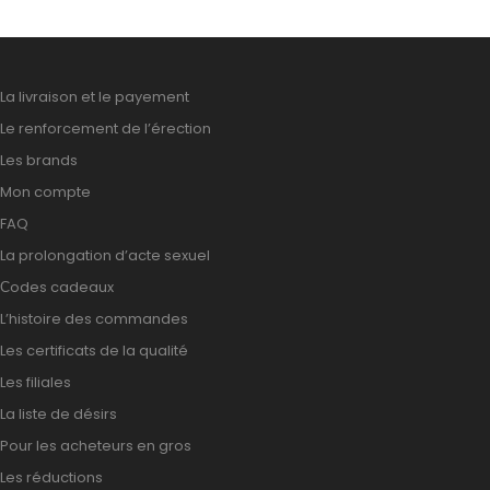
La livraison et le payement
Le renforcement de l’érection
Les brands
Mon compte
FAQ
La prolongation d’acte sexuel
Сodes cadeaux
L’histoire des commandes
Les certificats de la qualité
Les filiales
La liste de désirs
Pour les acheteurs en gros
Les réductions