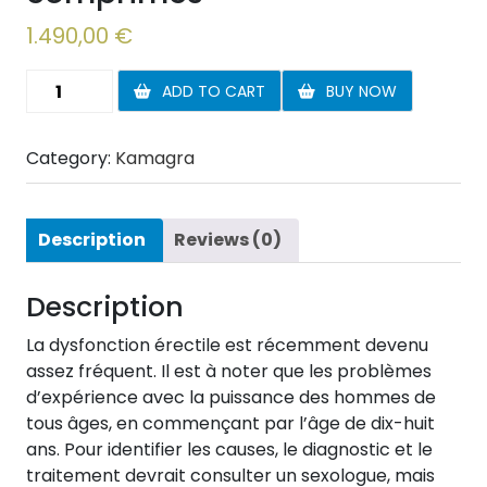
1.490,00
€
Kamagra
ADD TO CART
BUY NOW
Soft
20
Category:
Kamagra
+
4
comprimés
quantity
Description
Reviews (0)
Description
La dysfonction érectile est récemment devenu
assez fréquent. Il est à noter que les problèmes
d’expérience avec la puissance des hommes de
tous âges, en commençant par l’âge de dix-huit
ans. Pour identifier les causes, le diagnostic et le
traitement devrait consulter un sexologue, mais