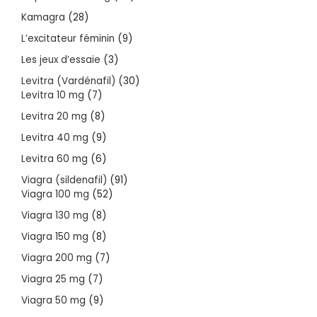
products
28
Kamagra
28
products
9
L’excitateur féminin
9
products
3
Les jeux d’essaie
3
products
30
Levitra (Vardénafil)
30
7
products
Levitra 10 mg
7
products
8
Levitra 20 mg
8
products
9
Levitra 40 mg
9
products
6
Levitra 60 mg
6
products
91
Viagra (sildenafil)
91
52
products
Viagra 100 mg
52
products
8
Viagra 130 mg
8
products
8
Viagra 150 mg
8
products
7
Viagra 200 mg
7
products
7
Viagra 25 mg
7
products
9
Viagra 50 mg
9
products