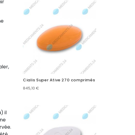
ir
me
ler,
Cialis Super Ative 270 comprimés
845,10
€
 il
ine
rvée.
iété