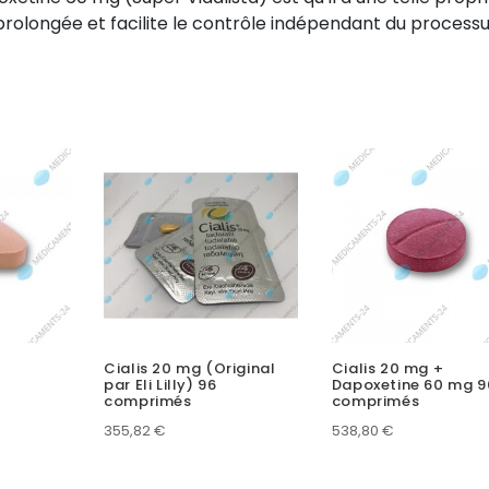
n prolongée et facilite le contrôle indépendant du process
Cialis 20 mg (Original
Cialis 20 mg +
par Eli Lilly) 96
Dapoxetine 60 mg 9
comprimés
comprimés
355,82
€
538,80
€