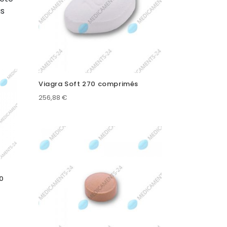
us
Viagra Soft 270 comprimés
256,88
€
0