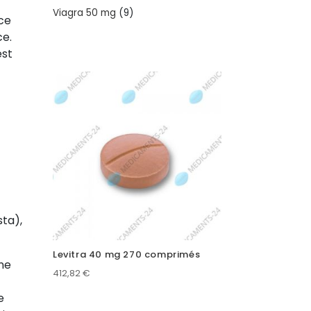
products
9
Viagra 50 mg
9
ce
products
ce.
est
ta),
Levitra 40 mg 270 comprimés
une
412,82
€
e