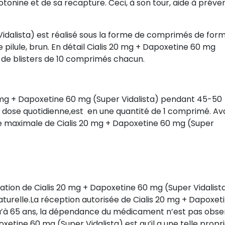
otonine et de sa recapture. Ceci, à son tour, aide à préven
Vidalista) est réalisé sous la forme de comprimés de for
ne pilule, brun. En détail Cialis 20 mg + Dapoxetine 60 mg
e de blisters de 10 comprimés chacun.
 mg + Dapoxetine 60 mg (Super Vidalista) pendant 45-50
 dose quotidienne,est en une quantité de 1 comprimé. Ava
rée maximale de Cialis 20 mg + Dapoxetine 60 mg (Super
isation de Cialis 20 mg + Dapoxetine 60 mg (Super Vidalista)
turelle.La réception autorisée de Cialis 20 mg + Dapoxet
squ’à 65 ans, la dépendance du médicament n’est pas obse
etine 60 mg (Super Vidalista) est qu’il a une telle propr