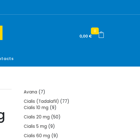
0
0,00
€
tacts
7
Avana
7
products
77
Cialis (Tadalafil)
77
9
products
Cialis 10 mg
9
g
products
50
Cialis 20 mg
50
products
9
Cialis 5 mg
9
products
9
Cialis 60 mg
9