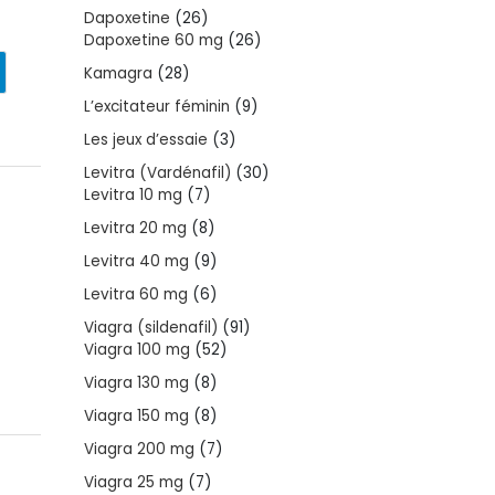
products
26
Dapoxetine
26
products
26
Dapoxetine 60 mg
26
products
28
Kamagra
28
products
9
L’excitateur féminin
9
products
3
Les jeux d’essaie
3
products
30
Levitra (Vardénafil)
30
7
products
Levitra 10 mg
7
products
8
Levitra 20 mg
8
products
9
Levitra 40 mg
9
products
6
Levitra 60 mg
6
products
91
Viagra (sildenafil)
91
52
products
Viagra 100 mg
52
products
8
Viagra 130 mg
8
products
8
Viagra 150 mg
8
products
7
Viagra 200 mg
7
products
7
Viagra 25 mg
7