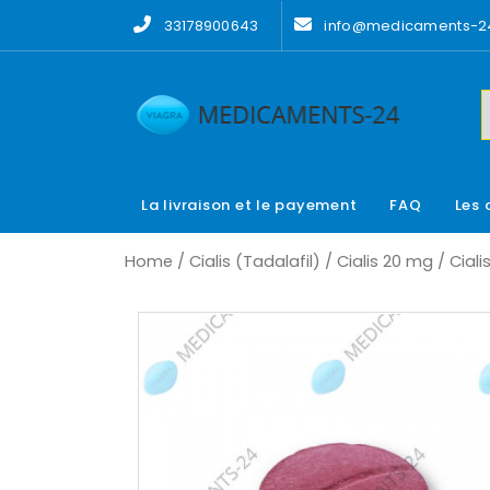
Skip
33178900643
info@medicaments-24
to
content
La livraison et le payement
FAQ
Les 
Home
/
Cialis (Tadalafil)
/
Cialis 20 mg
/ Cial