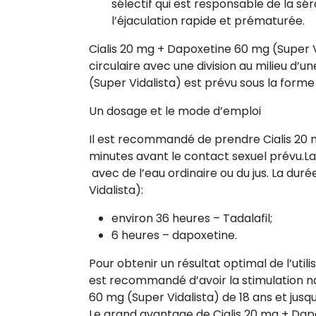
sélectif qui est responsable de la sér
l’éjaculation rapide et prématurée.
Cialis 20 mg + Dapoxetine 60 mg (Super 
circulaire avec une division au milieu d’u
(Super Vidalista) est prévu sous la form
Un dosage et le mode d’emploi
Il est recommandé de prendre Cialis 20
minutes avant le contact sexuel prévu.La
avec de l’eau ordinaire ou du jus. La du
Vidalista):
environ 36 heures – Tadalafil;
6 heures – dapoxetine.
Pour obtenir un résultat optimal de l’util
est recommandé d’avoir la stimulation na
60 mg (Super Vidalista) de 18 ans et ju
Le grand avantage de Cialis 20 mg + Dapox