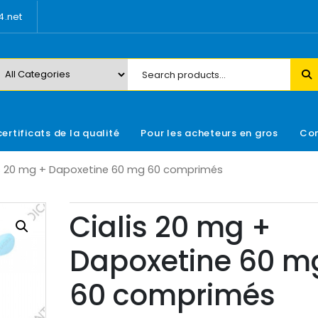
.net
certificats de la qualité
Pour les acheteurs en gros
Con
is 20 mg + Dapoxetine 60 mg 60 comprimés
Cialis 20 mg +
Dapoxetine 60 m
60 comprimés