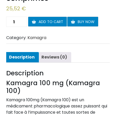
25,52
€
Kamagra
ADD TO CART
BUY NOW
100
mg
Category:
Kamagra
10
comprimés
quantity
Description
Reviews (0)
Description
Kamagra 100 mg (Kamagra
100)
Kamagra 100mg (Kamagra 100) est un
médicament pharmacologique assez puissant qui
fait face à l’impuissance et toutes sortes de