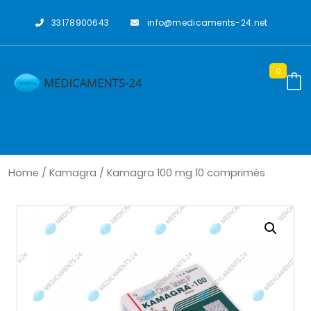
Skip
to
33178900643
info@medicaments-24.net
content
0
Home
/
Kamagra
/ Kamagra 100 mg 10 comprimés