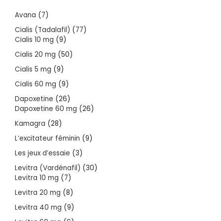
7
Avana
7
products
77
Cialis (Tadalafil)
77
9
products
Cialis 10 mg
9
products
50
Cialis 20 mg
50
products
9
Cialis 5 mg
9
products
9
Cialis 60 mg
9
products
26
Dapoxetine
26
products
26
Dapoxetine 60 mg
26
products
28
Kamagra
28
products
9
L’excitateur féminin
9
products
3
Les jeux d’essaie
3
products
30
Levitra (Vardénafil)
30
7
products
Levitra 10 mg
7
products
8
Levitra 20 mg
8
products
9
Levitra 40 mg
9
products