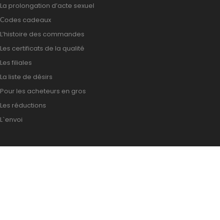
La prolongation d’acte sexuel
Сodes cadeaux
L’histoire des commandes
Les certificats de la qualité
Les filiales
La liste de désirs
Pour les acheteurs en gros
Les réductions
L`envoi