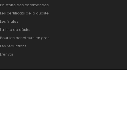
L’histoire des commandes
Les certificats de la qualité
Les filiales
La liste de désirs
Pour les acheteurs en gros
Les réductions
L`envoi