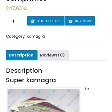
247,63
€
Super
ADD TO CART
BUY NOW
Kamagra
90
Category:
Kamagra
comprimés
quantity
Description
Reviews (0)
Description
Super kamagra
Le