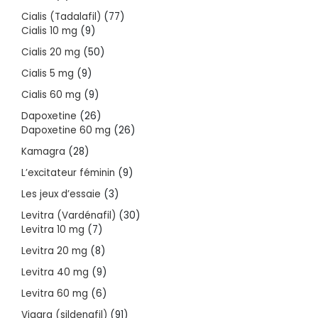
products
77
Cialis (Tadalafil)
77
9
products
Cialis 10 mg
9
products
50
Cialis 20 mg
50
products
9
Cialis 5 mg
9
products
9
Cialis 60 mg
9
products
26
Dapoxetine
26
products
26
Dapoxetine 60 mg
26
products
28
Kamagra
28
products
9
L’excitateur féminin
9
products
3
Les jeux d’essaie
3
products
30
Levitra (Vardénafil)
30
7
products
Levitra 10 mg
7
products
8
Levitra 20 mg
8
products
9
Levitra 40 mg
9
products
6
Levitra 60 mg
6
products
91
Viagra (sildenafil)
91