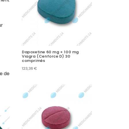
ur
Dapoxetine 60 mg + 100 mg
Viagra (Cenforce D) 30
comprimés
123,36
€
e de