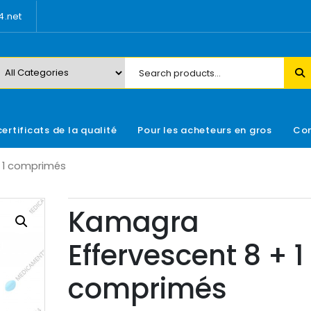
.net
certificats de la qualité
Pour les acheteurs en gros
Con
 1 comprimés
Kamagra
Effervescent 8 + 1
comprimés