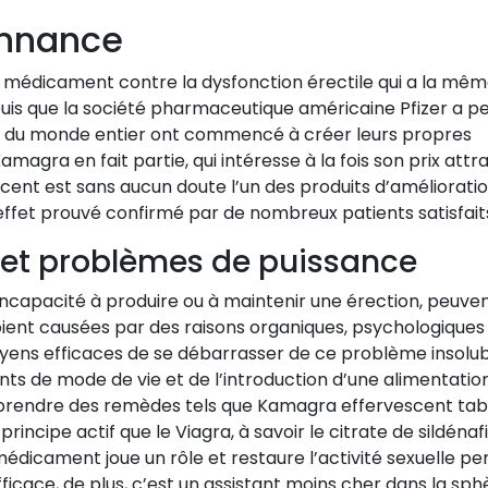
nnance
 médicament contre la dysfonction érectile qui a la mê
puis que la société pharmaceutique américaine Pfizer a p
ants du monde entier ont commencé à créer leurs propres
gra en fait partie, qui intéresse à la fois son prix attra
cent est sans aucun doute l’un des produits d’améliorati
 effet prouvé confirmé par de nombreux patients satisfait
et problèmes de puissance
’incapacité à produire ou à maintenir une érection, peuve
soient causées par des raisons organiques, psychologiques
oyens efficaces de se débarrasser de ce problème insolu
s de mode de vie et de l’introduction d’une alimentatio
prendre des remèdes tels que Kamagra effervescent tabl
ncipe actif que le Viagra, à savoir le citrate de sildénafil
médicament joue un rôle et restaure l’activité sexuelle pe
icace, de plus, c’est un assistant moins cher dans la sph