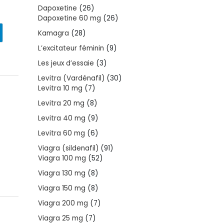
products
26
Dapoxetine
26
products
26
Dapoxetine 60 mg
26
products
28
Kamagra
28
products
9
L’excitateur féminin
9
products
3
Les jeux d’essaie
3
products
30
Levitra (Vardénafil)
30
7
products
Levitra 10 mg
7
products
8
Levitra 20 mg
8
products
9
Levitra 40 mg
9
products
6
Levitra 60 mg
6
products
91
Viagra (sildenafil)
91
52
products
Viagra 100 mg
52
products
8
Viagra 130 mg
8
products
8
Viagra 150 mg
8
products
7
Viagra 200 mg
7
products
7
Viagra 25 mg
7