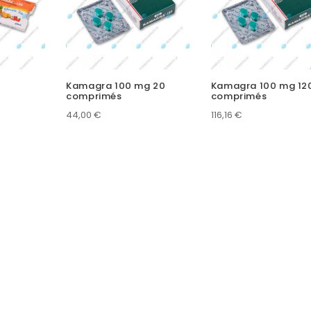
4
Kamagra 100 mg 20
Kamagra 100 mg 12
comprimés
comprimés
44,00
€
116,16
€