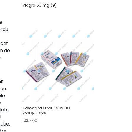
products
9
Viagra 50 mg
9
products
me
erdu
ctif
on de
s.
nt
 ou
ble
n
Kamagra Oral Jelly 30
ets.
comprimés
.
122,77
€
rdue.
ère