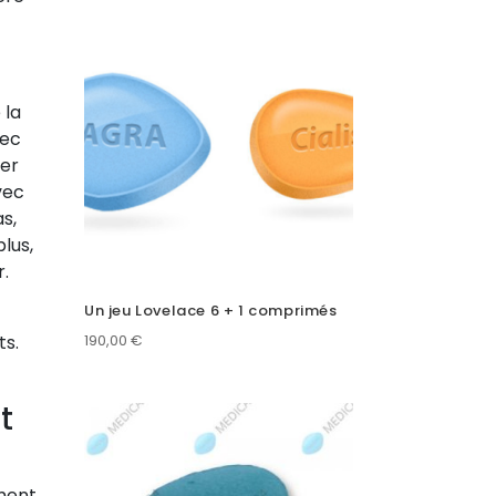
 la
vec
ier
vec
s,
lus,
.
Un jeu Lovelace 6 + 1 comprimés
ts.
190,00
€
t
ament