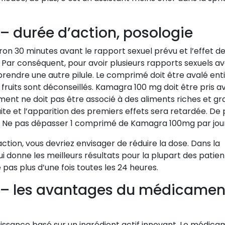
– durée d’action, posologie
on 30 minutes avant le rapport sexuel prévu et l’effet de
 Par conséquent, pour avoir plusieurs rapports sexuels a
 prendre une autre pilule. Le comprimé doit être avalé ent
e fruits sont déconseillés. Kamagra 100 mg doit être pris a
ment ne doit pas être associé à des aliments riches et gra
ite et l’apparition des premiers effets sera retardée. De p
n. Ne pas dépasser 1 comprimé de Kamagra 100mg par jour
ction, vous devriez envisager de réduire la dose. Dans la
 donne les meilleurs résultats pour la plupart des patien
pas plus d’une fois toutes les 24 heures.
 – les avantages du médicamen
ssance basé sur un ingrédient actif innovant. Le médic