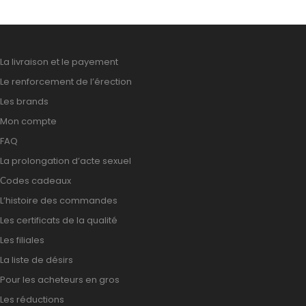
La livraison et le payement
Le renforcement de l’érection
Les brands
Mon compte
FAQ
La prolongation d’acte sexuel
Сodes cadeaux
L’histoire des commandes
Les certificats de la qualité
Les filiales
La liste de désirs
Pour les acheteurs en gros
Les réductions