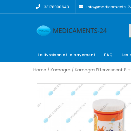
Skip
33178900643
info@medicaments-24
to
content
La livraison et le payement
FAQ
Les 
Home
/
Kamagra
/ Kamagra Effervescent 8 +