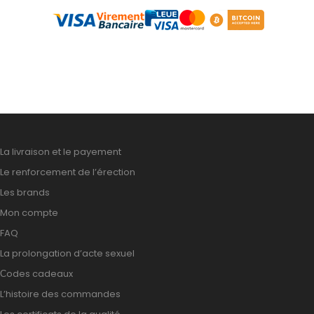
La livraison et le payement
Le renforcement de l’érection
Les brands
Mon compte
FAQ
La prolongation d’acte sexuel
Сodes cadeaux
L’histoire des commandes