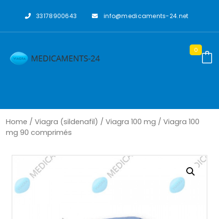
Skip
to
33178900643
info@medicaments-24.net
content
0
Home
/
Viagra (sildenafil)
/
Viagra 100 mg
/ Viagra 100
mg 90 comprimés