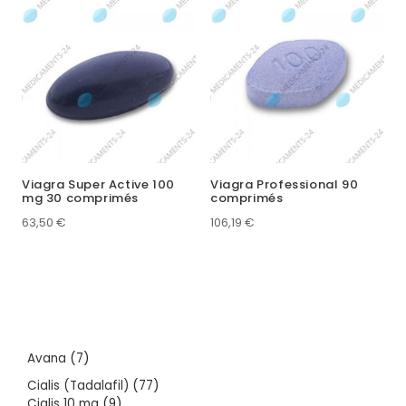
Viagra Super Active 100
Viagra Professional 90
mg 30 comprimés
comprimés
63,50
€
106,19
€
7
Avana
7
products
77
Cialis (Tadalafil)
77
9
products
Cialis 10 mg
9