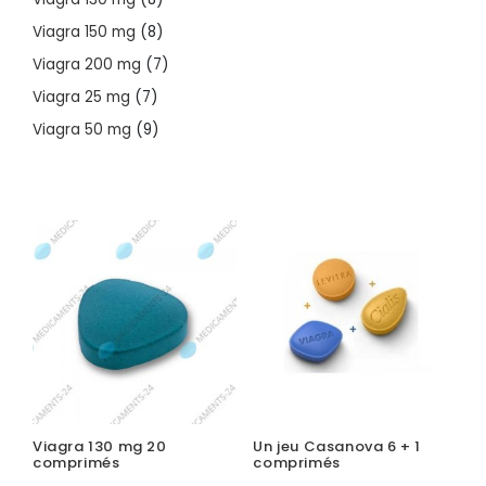
products
8
Viagra 150 mg
8
products
7
Viagra 200 mg
7
products
7
Viagra 25 mg
7
products
9
Viagra 50 mg
9
products
Viagra 130 mg 20
Un jeu Casanova 6 + 1
comprimés
comprimés