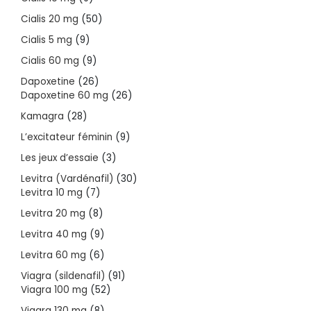
products
50
Cialis 20 mg
50
products
9
Cialis 5 mg
9
products
9
Cialis 60 mg
9
products
26
Dapoxetine
26
products
26
Dapoxetine 60 mg
26
products
28
Kamagra
28
products
9
L’excitateur féminin
9
products
3
Les jeux d’essaie
3
products
30
Levitra (Vardénafil)
30
7
products
Levitra 10 mg
7
products
8
Levitra 20 mg
8
products
9
Levitra 40 mg
9
products
6
Levitra 60 mg
6
products
91
Viagra (sildenafil)
91
52
products
Viagra 100 mg
52
products
8
Viagra 130 mg
8