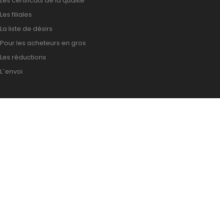
Les certificats de la qualité
Les filiales
La liste de désirs
Pour les acheteurs en gros
Les réductions
L`envoi