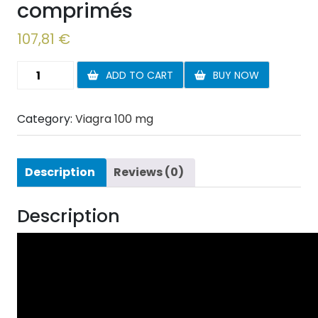
comprimés
107,81
€
Viagra
ADD TO CART
BUY NOW
100
mg
Category:
Viagra 100 mg
90
comprimés
quantity
Description
Reviews (0)
Description