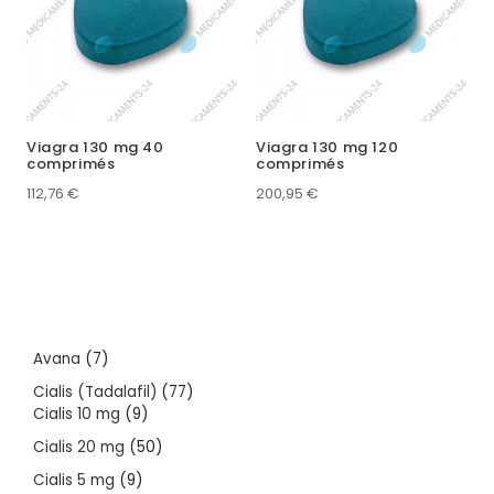
Viagra 130 mg 40
Viagra 130 mg 120
comprimés
comprimés
112,76
€
200,95
€
7
Avana
7
products
77
Cialis (Tadalafil)
77
9
products
Cialis 10 mg
9
products
50
Cialis 20 mg
50
products
9
Cialis 5 mg
9