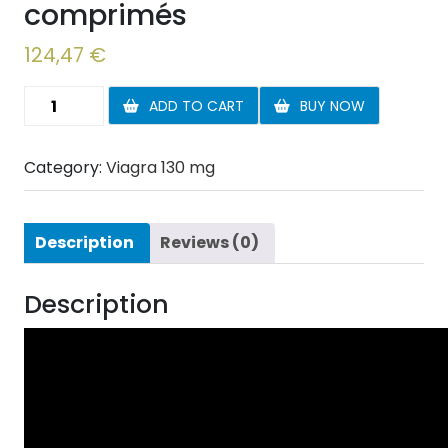
comprimés
124,47
€
Viagra
ADD TO CART
BUY NOW
130
mg
Category:
Viagra 130 mg
60
comprimés
quantity
Description
Reviews (0)
Description