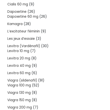
products
9
Cialis 60 mg
9
products
26
Dapoxetine
26
products
26
Dapoxetine 60 mg
26
products
28
Kamagra
28
products
9
L’excitateur féminin
9
products
3
Les jeux d’essaie
3
products
30
Levitra (Vardénafil)
30
7
products
Levitra 10 mg
7
products
8
Levitra 20 mg
8
products
9
Levitra 40 mg
9
products
6
Levitra 60 mg
6
products
91
Viagra (sildenafil)
91
52
products
Viagra 100 mg
52
products
8
Viagra 130 mg
8
products
8
Viagra 150 mg
8
products
7
Viagra 200 mg
7