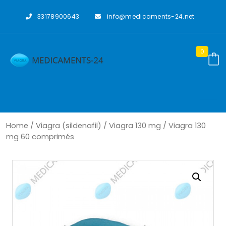
Skip
to
33178900643
info@medicaments-24.net
content
0
Home
/
Viagra (sildenafil)
/
Viagra 130 mg
/ Viagra 130
mg 60 comprimés