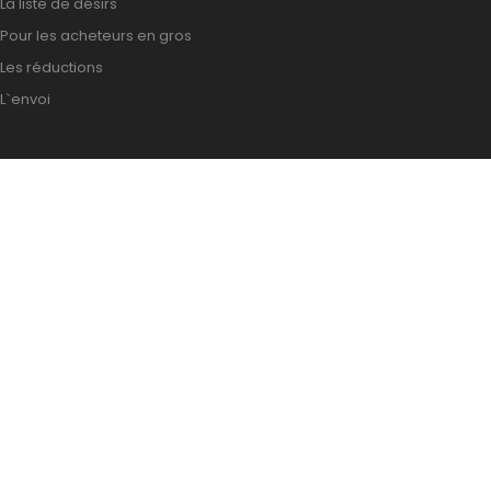
La liste de désirs
Pour les acheteurs en gros
Les réductions
L`envoi