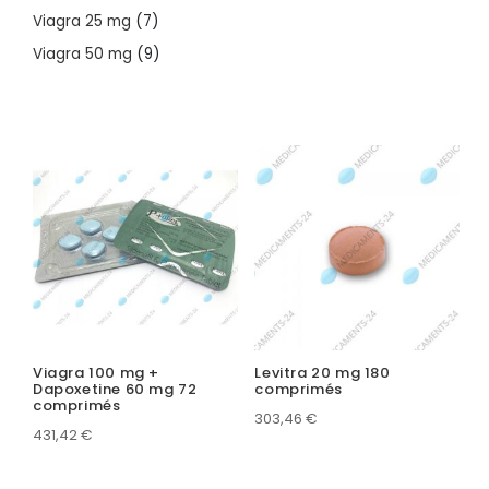
products
7
Viagra 25 mg
7
products
9
Viagra 50 mg
9
products
Viagra 100 mg +
Levitra 20 mg 180
Dapoxetine 60 mg 72
comprimés
comprimés
303,46
€
431,42
€