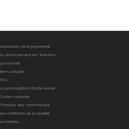
La livraison et le payement
Le renforcement de l’érection
Les brands
Mon compte
FAQ
La prolongation d’acte sexuel
Сodes cadeaux
L’histoire des commandes
Les certificats de la qualité
Les filiales