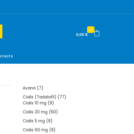
0
0,00
€
tacts
7
Avana
7
products
77
Cialis (Tadalafil)
77
9
products
Cialis 10 mg
9
products
50
Cialis 20 mg
50
products
9
Cialis 5 mg
9
products
9
Cialis 60 mg
9