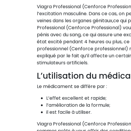
Viagra Professional (Cenforce Professi
l’excitation masculine. Dans ce cas, on p
veines dans les organes génitaux,ce qui p
Professional (Cenforce Professional) v
pénis avec du sang, ce qui assure une exce
état excité pendant 4 heures ou plus, ce 
professionnel (Cenforce professionnel) n’a
expliqué par le fait qu’il affecte un cer
stimulateurs artificiels.
L’utilisation du médi
Le médicament se diffère par :
L’effet excellent et rapide;
l’amélioration de la formule;
il est facile à utiliser.
Viagra Professional (Cenforce Professio
sommes prêts à vous offrir des condition