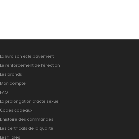
La livraison et le payement
Le renforcement de l’érection
Les brands
Mon compte
FAQ
La prolongation d’acte sexuel
Сodes cadeaux
L’histoire des commandes
Les certificats de la qualité
Les filiales