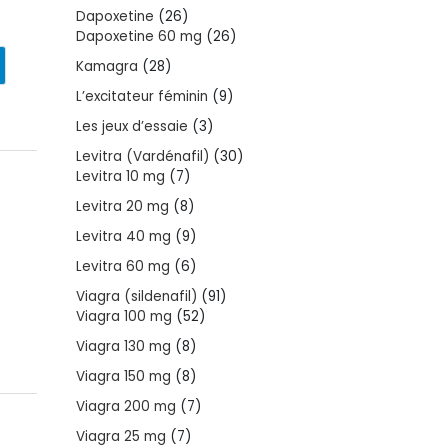
products
26
Dapoxetine
26
products
26
Dapoxetine 60 mg
26
products
28
Kamagra
28
products
9
L’excitateur féminin
9
products
3
Les jeux d’essaie
3
products
30
Levitra (Vardénafil)
30
7
products
Levitra 10 mg
7
products
8
Levitra 20 mg
8
products
9
Levitra 40 mg
9
products
6
Levitra 60 mg
6
products
91
Viagra (sildenafil)
91
52
products
Viagra 100 mg
52
products
8
Viagra 130 mg
8
products
8
Viagra 150 mg
8
products
7
Viagra 200 mg
7
products
7
Viagra 25 mg
7