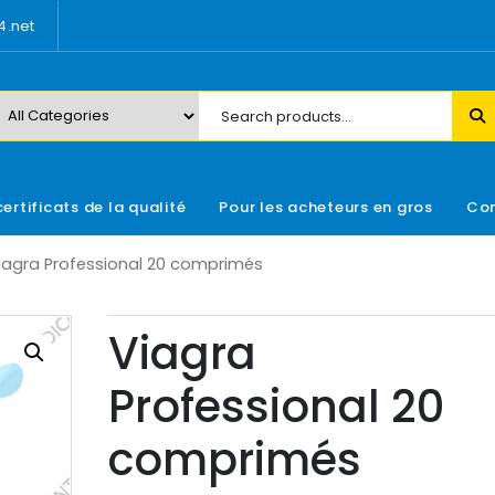
.net
certificats de la qualité
Pour les acheteurs en gros
Con
iagra Professional 20 comprimés
Viagra
Professional 20
comprimés