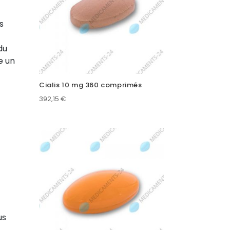
s
du
e un
Cialis 10 mg 360 comprimés
392,15
€
us