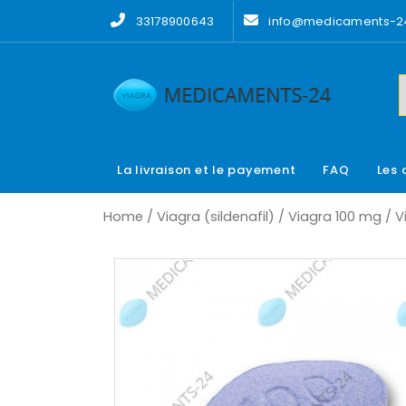
Skip
33178900643
info@medicaments-24
to
content
La livraison et le payement
FAQ
Les 
Home
/
Viagra (sildenafil)
/
Viagra 100 mg
/ V