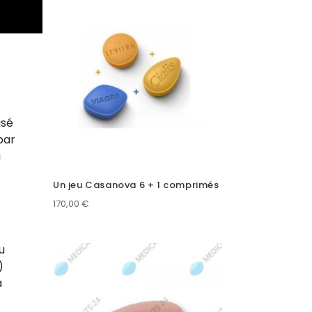
isé
par
à
Un jeu Casanova 6 + 1 comprimés
170,00
€
u
)
a