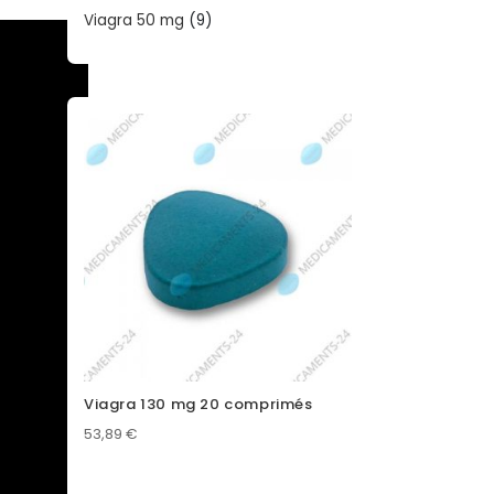
products
9
Viagra 50 mg
9
products
Viagra 130 mg 20 comprimés
53,89
€