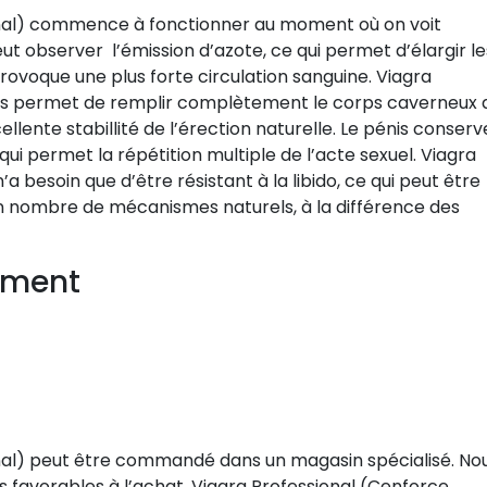
onal) commence à fonctionner au moment où on voit
eut observer l’émission d’azote, ce qui permet d’élargir le
rovoque une plus forte circulation sanguine. Viagra
ous permet de remplir complètement le corps caverneux 
llente stabillité de l’érection naturelle. Le pénis conserv
qui permet la répétition multiple de l’acte sexuel. Viagra
 besoin que d’être résistant à la libido, ce qui peut être
tain nombre de mécanismes naturels, à la différence des
cament
nal) peut être commandé dans un magasin spécialisé. No
s favorables à l’achat. Viagra Professional (Cenforce