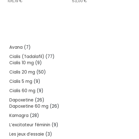
106,19
€
53,00
€
7
Avana
7
products
77
Cialis (Tadalafil)
77
9
products
Cialis 10 mg
9
products
50
Cialis 20 mg
50
products
9
Cialis 5 mg
9
products
9
Cialis 60 mg
9
products
26
Dapoxetine
26
products
26
Dapoxetine 60 mg
26
products
28
Kamagra
28
products
9
L’excitateur féminin
9
products
3
Les jeux d’essaie
3