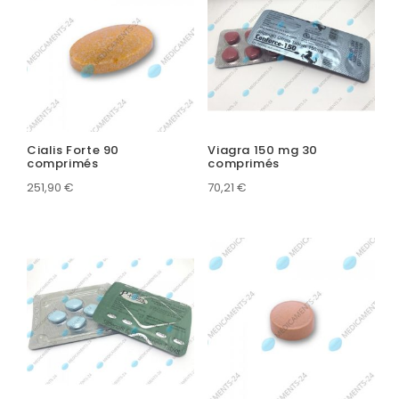
Cialis Forte 90
Viagra 150 mg 30
comprimés
comprimés
251,90
€
70,21
€