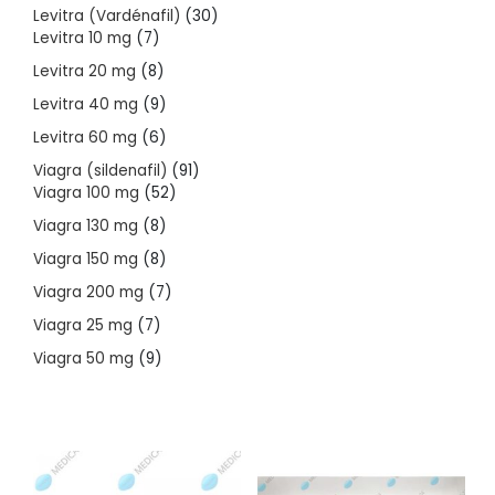
products
30
Levitra (Vardénafil)
30
7
products
Levitra 10 mg
7
products
8
Levitra 20 mg
8
products
9
Levitra 40 mg
9
products
6
Levitra 60 mg
6
products
91
Viagra (sildenafil)
91
52
products
Viagra 100 mg
52
products
8
Viagra 130 mg
8
products
8
Viagra 150 mg
8
products
7
Viagra 200 mg
7
products
7
Viagra 25 mg
7
products
9
Viagra 50 mg
9
products