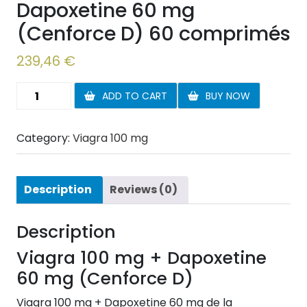
Dapoxetine 60 mg
(Cenforce D) 60 comprimés
239,46
€
Viagra
ADD TO CART
BUY NOW
100
mg
Category:
Viagra 100 mg
+
Dapoxetine
60
mg
Description
Reviews (0)
(Cenforce
D)
Description
60
Viagra 100 mg + Dapoxetine
comprimés
quantity
60 mg (Cenforce D)
Viagra 100 mg + Dapoxetine 60 mg de la