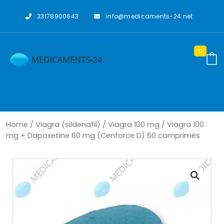
Skip
to
33178900643
info@medicaments-24.net
content
0
Home
/
Viagra (sildenafil)
/
Viagra 100 mg
/ Viagra 100
mg + Dapoxetine 60 mg (Cenforce D) 60 comprimés