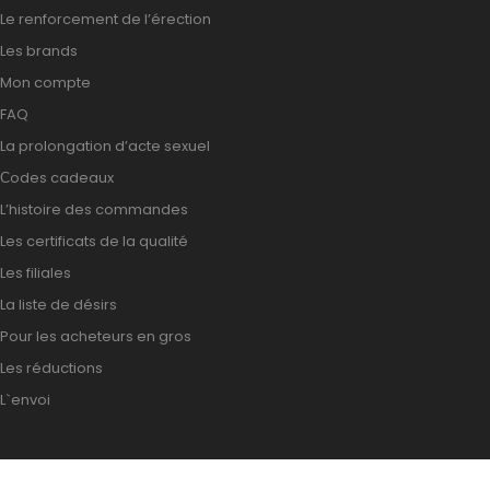
Le renforcement de l’érection
Les brands
Mon compte
FAQ
La prolongation d’acte sexuel
Сodes cadeaux
L’histoire des commandes
Les certificats de la qualité
Les filiales
La liste de désirs
Pour les acheteurs en gros
Les réductions
L`envoi