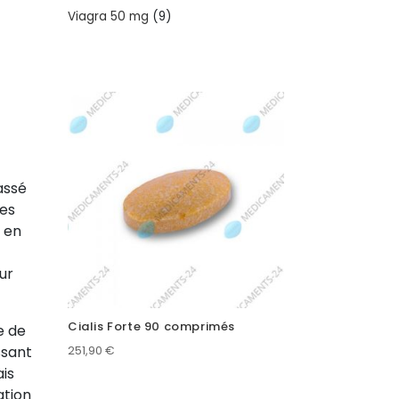
products
9
Viagra 50 mg
9
products
assé
res
s en
ur
Cialis Forte 90 comprimés
e de
251,90
€
ssant
is
ation