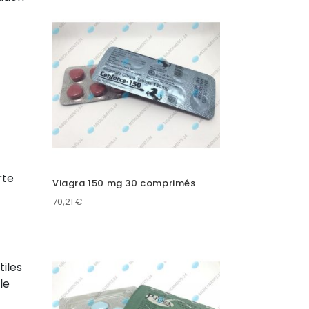
rte
Viagra 150 mg 30 comprimés
70,21
€
tiles
le