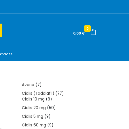
0
0,00
€
tacts
7
Avana
7
products
77
Cialis (Tadalafil)
77
9
products
Cialis 10 mg
9
products
50
Cialis 20 mg
50
products
9
Cialis 5 mg
9
products
9
Cialis 60 mg
9