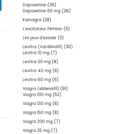
products
26
Dapoxetine
26
products
26
Dapoxetine 60 mg
26
products
28
Kamagra
28
products
9
L’excitateur féminin
9
products
3
Les jeux d’essaie
3
products
30
Levitra (Vardénafil)
30
7
products
Levitra 10 mg
7
products
8
Levitra 20 mg
8
products
9
Levitra 40 mg
9
products
6
Levitra 60 mg
6
products
91
Viagra (sildenafil)
91
52
products
Viagra 100 mg
52
products
8
Viagra 130 mg
8
products
8
Viagra 150 mg
8
products
7
Viagra 200 mg
7
products
7
Viagra 25 mg
7