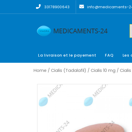
Skip
33178900643
info@medicaments-24
to
content
La livraison et le payement
FAQ
Les 
Home
/
Cialis (Tadalafil)
/
Cialis 10 mg
/ Ciali