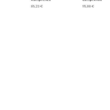
85,23
€
115,88
€