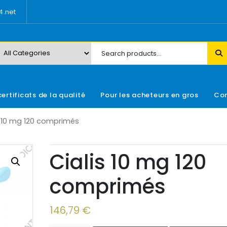
.net
certificats de la qualité
Pour les acheteurs en gros
Con
s 10 mg 120 comprimés
Cialis 10 mg 120
comprimés
146,79
€