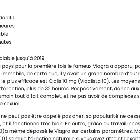
alafil
heures
ible
nutes
valable jusqu`à 2019
ays pour la première fois le fameux Viagra a apparu, p
immobile, de sorte que, il y avait un grand nombre d’aut
e plus efficace est Cialis 10 mg (Vidalista 10). Les moyen
’érection, plus de 32 heures. Respectivement, donne aux
umain tout à fait complet, et ne pas avoir de complexes s
e sexuel.
) ne peut pas être appelé pas cher, sa popularité ne cess
 et il fonctionne très bien. En outre, grâce au travail ince
 10)a même dépassé le Viagra sur certains paramètres. Ma
0) stimule l’érection naturelle si vous avez atteint l’excit