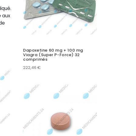
iqué.
e aux
de
Dapoxetine 60 mg + 100 mg
Viagra (Super P-Force) 32
comprimés
222,46
€