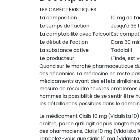
LES CARÉCTÉRISTIQUES
La composition
10 mg de tad
Le temps de l’action
Jusqu’à 36 
La comptabilité avec l’alcool
Est compat
Le début de l’action
Dans 30 mi
La substance active
Tadalafil
Le producteur
L`Inde, est 
Quand sur le marché pharmaceutique du p
des décennies. La médecine ne reste pas 
médicaments ayant des effets similaires, l
mesure de résoudre tous les problèmes d
hommes la possibilité de se sentir être h
les défaillances possibles dans le domain
Le médicament Cialis 10 mg (Vidalista 10
croître, parce qu’il agit depuis longtemps,
des pharmaciens, Cialis 10 mg (Vidalista
rappelez-vous que Cialis 10 mg (Vidalista 1