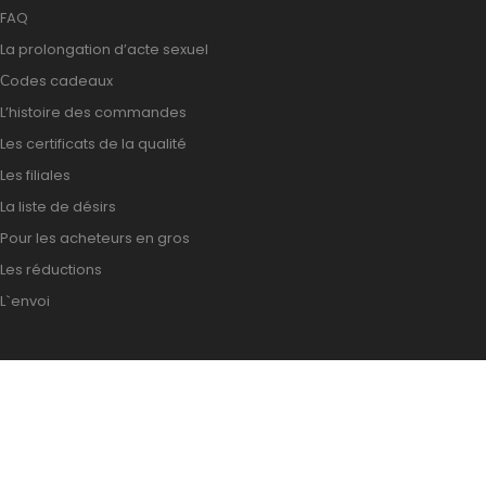
FAQ
La prolongation d’acte sexuel
Сodes cadeaux
L’histoire des commandes
Les certificats de la qualité
Les filiales
La liste de désirs
Pour les acheteurs en gros
Les réductions
L`envoi