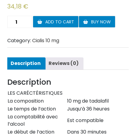
34,18
€
Cialis
ADD TO CART
BUY NOW
10
mg
Category:
Cialis 10 mg
10
comprimés
quantity
Description
Reviews (0)
Description
LES CARÉCTÉRISTIQUES
La composition
10 mg de tadalafil
Le temps de l’action
Jusqu’à 36 heures
La comptabilité avec
Est compatible
l’alcool
Le début de l’action
Dans 30 minutes