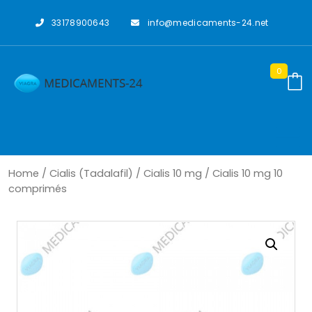
Skip
to
33178900643
info@medicaments-24.net
content
0
Home
/
Cialis (Tadalafil)
/
Cialis 10 mg
/ Cialis 10 mg 10
comprimés