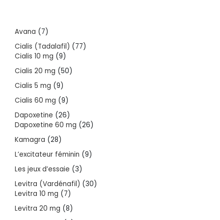
7
Avana
7
products
77
Cialis (Tadalafil)
77
9
products
Cialis 10 mg
9
products
50
Cialis 20 mg
50
products
9
Cialis 5 mg
9
products
9
Cialis 60 mg
9
products
26
Dapoxetine
26
products
26
Dapoxetine 60 mg
26
products
28
Kamagra
28
products
9
L’excitateur féminin
9
products
3
Les jeux d’essaie
3
products
30
Levitra (Vardénafil)
30
7
products
Levitra 10 mg
7
products
8
Levitra 20 mg
8
products