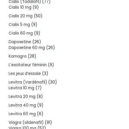
77
Cialis (Tadalafil)
77
9
products
Cialis 10 mg
9
products
50
Cialis 20 mg
50
products
9
Cialis 5 mg
9
products
9
Cialis 60 mg
9
products
26
Dapoxetine
26
products
26
Dapoxetine 60 mg
26
products
28
Kamagra
28
products
9
L’excitateur féminin
9
products
3
Les jeux d’essaie
3
products
30
Levitra (Vardénafil)
30
7
products
Levitra 10 mg
7
products
8
Levitra 20 mg
8
products
9
Levitra 40 mg
9
products
6
Levitra 60 mg
6
products
91
Viagra (sildenafil)
91
52
products
Viagra 100 mg
52