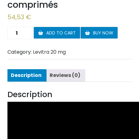
comprimés
54,53
€
Levitra
ADD TO CART
BUY NOW
20
mg
Category:
Levitra 20 mg
20
comprimés
quantity
Description
Reviews (0)
Description