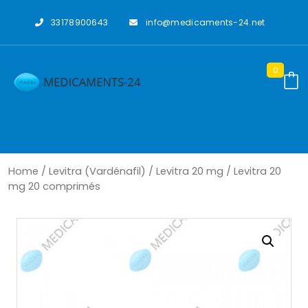
Skip
to
33178900643
info@medicaments-24.net
content
0
Home
/
Levitra (Vardénafil)
/
Levitra 20 mg
/ Levitra 20
mg 20 comprimés