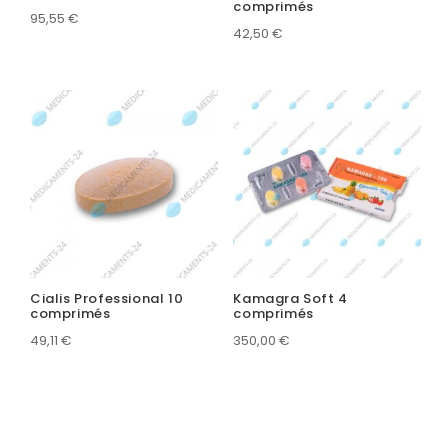
comprimés
95,55
€
42,50
€
Cialis Professional 10
Kamagra Soft 4
comprimés
comprimés
49,11
€
350,00
€