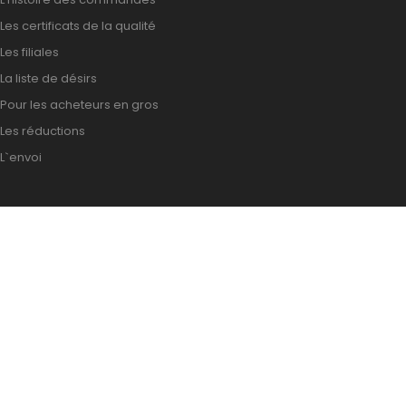
Les certificats de la qualité
Les filiales
La liste de désirs
Pour les acheteurs en gros
Les réductions
L`envoi