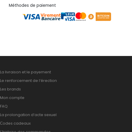
Méthodes de paiement
La livraison et le payement
Le renforcement de l’érection
Les brands
Mon compte
FAQ
La prolongation d’acte sexuel
Сodes cadeaux
L’histoire des commandes