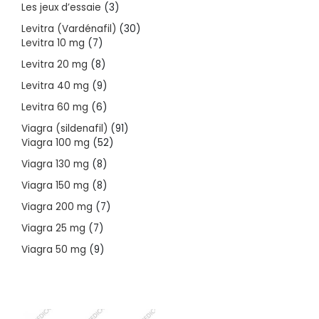
3
Les jeux d’essaie
3
products
30
Levitra (Vardénafil)
30
7
products
Levitra 10 mg
7
products
8
Levitra 20 mg
8
products
9
Levitra 40 mg
9
products
6
Levitra 60 mg
6
products
91
Viagra (sildenafil)
91
52
products
Viagra 100 mg
52
products
8
Viagra 130 mg
8
products
8
Viagra 150 mg
8
products
7
Viagra 200 mg
7
products
7
Viagra 25 mg
7
products
9
Viagra 50 mg
9
products