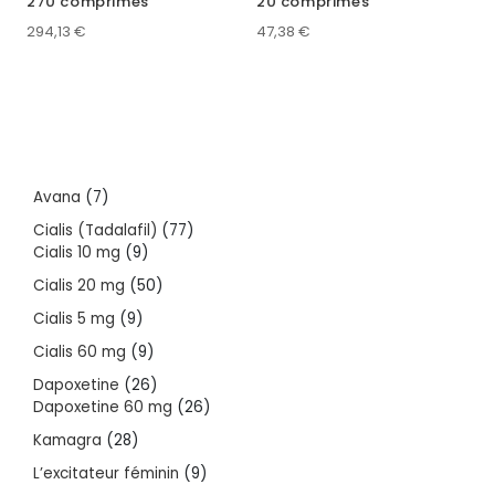
270 comprimés
20 comprimés
294,13
€
47,38
€
7
Avana
7
products
77
Cialis (Tadalafil)
77
9
products
Cialis 10 mg
9
products
50
Cialis 20 mg
50
products
9
Cialis 5 mg
9
products
9
Cialis 60 mg
9
products
26
Dapoxetine
26
products
26
Dapoxetine 60 mg
26
products
28
Kamagra
28
products
9
L’excitateur féminin
9
products