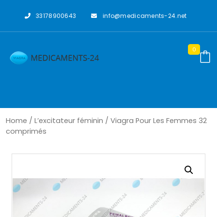
Skip
to
33178900643
info@medicaments-24.net
content
0
Home
/
L’excitateur féminin
/ Viagra Pour Les Femmes 32
comprimés