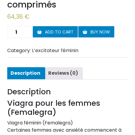
comprimés
64,36
€
Viagra
ADD TO CART
BUY NOW
Pour
Les
Category:
L’excitateur féminin
Femmes
32
comprimés
quantity
Description
Reviews (0)
Description
Viagra pour les femmes
(Femalegra)
Viagra féminin (Femalegra)
Certaines femmes avec anxiété commencent à