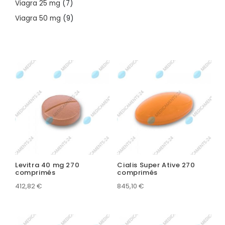
7
Viagra 25 mg
7
products
9
Viagra 50 mg
9
products
Levitra 40 mg 270
Cialis Super Ative 270
comprimés
comprimés
412,82
€
845,10
€