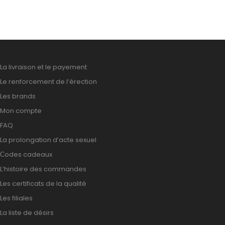
La livraison et le payement
Le renforcement de l’érection
Les brands
Mon compte
FAQ
La prolongation d’acte sexuel
Сodes cadeaux
L’histoire des commandes
Les certificats de la qualité
Les filiales
La liste de désirs