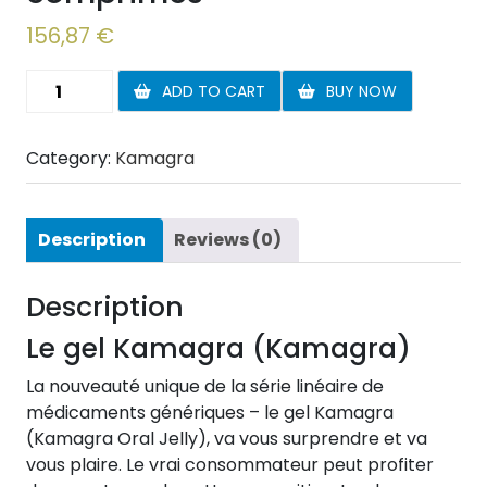
156,87
€
Kamagra
ADD TO CART
BUY NOW
Oral
Jelly
Category:
Kamagra
40
comprimés
quantity
Description
Reviews (0)
Description
Le gel Kamagra (Kamagra)
La nouveauté unique de la série linéaire de
médicaments génériques – le gel Kamagra
(Kamagra Oral Jelly), va vous surprendre et va
vous plaire. Le vrai consommateur peut profiter