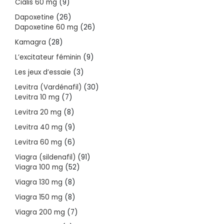
9
Cialis 60 mg
9
products
26
Dapoxetine
26
products
26
Dapoxetine 60 mg
26
products
28
Kamagra
28
products
9
L’excitateur féminin
9
products
3
Les jeux d’essaie
3
products
30
Levitra (Vardénafil)
30
7
products
Levitra 10 mg
7
products
8
Levitra 20 mg
8
products
9
Levitra 40 mg
9
products
6
Levitra 60 mg
6
products
91
Viagra (sildenafil)
91
52
products
Viagra 100 mg
52
products
8
Viagra 130 mg
8
products
8
Viagra 150 mg
8
products
7
Viagra 200 mg
7
products