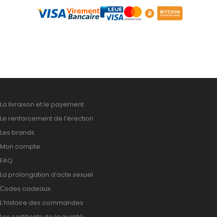
La livraison et le payement
Le renforcement de l’érection
Les brands
Mon compte
FAQ
La prolongation d’acte sexuel
Сodes cadeaux
L’histoire des commandes
Les certificats de la qualité