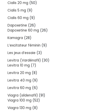
products
50
Cialis 20 mg
50
products
9
Cialis 5 mg
9
products
9
Cialis 60 mg
9
products
26
Dapoxetine
26
products
26
Dapoxetine 60 mg
26
products
28
Kamagra
28
products
9
L’excitateur féminin
9
products
3
Les jeux d’essaie
3
products
30
Levitra (Vardénafil)
30
7
products
Levitra 10 mg
7
products
8
Levitra 20 mg
8
products
9
Levitra 40 mg
9
products
6
Levitra 60 mg
6
products
91
Viagra (sildenafil)
91
52
products
Viagra 100 mg
52
products
8
Viagra 130 mg
8