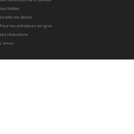
Les filiales
La liste de désirs
Pour les acheteurs en gros
Les réductions
L`envoi