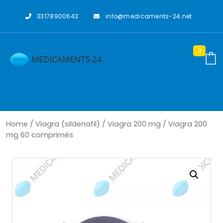
Skip
to
33178900643
info@medicaments-24.net
content
0
Home
/
Viagra (sildenafil)
/
Viagra 200 mg
/ Viagra 200
mg 60 comprimés