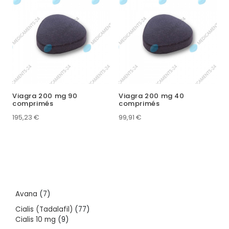
Viagra 200 mg 90
Viagra 200 mg 40
comprimés
comprimés
195,23
€
99,91
€
7
Avana
7
products
77
Cialis (Tadalafil)
77
9
products
Cialis 10 mg
9