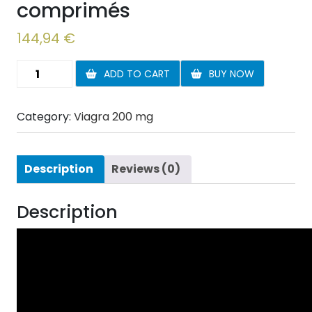
comprimés
144,94
€
Viagra
ADD TO CART
BUY NOW
200
mg
Category:
Viagra 200 mg
60
comprimés
quantity
Description
Reviews (0)
Description