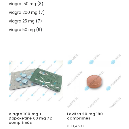
products
8
Viagra 150 mg
8
products
7
Viagra 200 mg
7
products
7
Viagra 25 mg
7
products
9
Viagra 50 mg
9
products
Viagra 100 mg +
Levitra 20 mg 180
Dapoxetine 60 mg 72
comprimés
comprimés
303,46
€