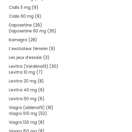
products
9
Cialis 5 mg
9
products
9
Cialis 60 mg
9
products
26
Dapoxetine
26
products
26
Dapoxetine 60 mg
26
products
28
Kamagra
28
products
9
L’excitateur féminin
9
products
3
Les jeux d’essaie
3
products
30
Levitra (Vardénafil)
30
7
products
Levitra 10 mg
7
products
8
Levitra 20 mg
8
products
9
Levitra 40 mg
9
products
6
Levitra 60 mg
6
products
91
Viagra (sildenafil)
91
52
products
Viagra 100 mg
52
products
8
Viagra 130 mg
8
products
8
Viagra 150 mg
8