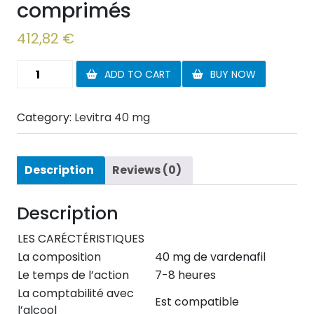
comprimés
412,82
€
Levitra
ADD TO CART
BUY NOW
40
mg
Category:
Levitra 40 mg
270
comprimés
quantity
Description
Reviews (0)
Description
LES CARÉCTÉRISTIQUES
La composition
40 mg de vardenafil
Le temps de l’action
7-8 heures
La comptabilité avec
Est compatible
l’alcool