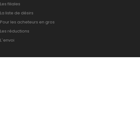
Les filiales
La liste de désirs
Pour les acheteurs en gros
Les réductions
L`envoi