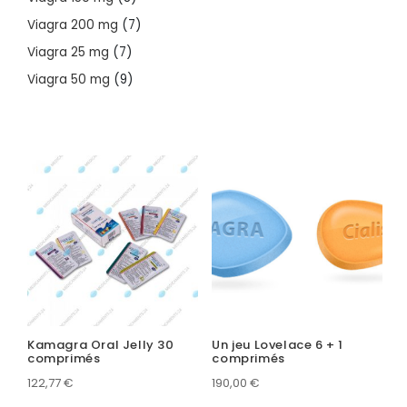
products
7
Viagra 200 mg
7
products
7
Viagra 25 mg
7
products
9
Viagra 50 mg
9
products
Kamagra Oral Jelly 30
Un jeu Lovelace 6 + 1
comprimés
comprimés
122,77
€
190,00
€