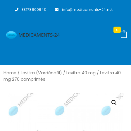
Skip
to
33178900643
info@medicaments-24.net
content
0
Home
/
Levitra (Vardénafil)
/
Levitra 40 mg
/ Levitra 40
mg 270 comprimés