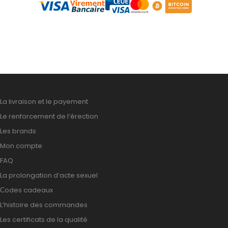
La livraison et le payement
Le renforcement de l’érection
Les brands
Mon compte
FAQ
La prolongation d’acte sexuel
Сodes cadeaux
L’histoire des commandes
Les certificats de la qualité