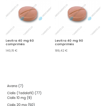
Levitra 40 mg 60
Levitra 40 mg 90
comprimés
comprimés
140,15
€
189,42
€
7
Avana
7
products
77
Cialis (Tadalafil)
77
9
products
Cialis 10 mg
9
products
50
Cialis 20 mg
50