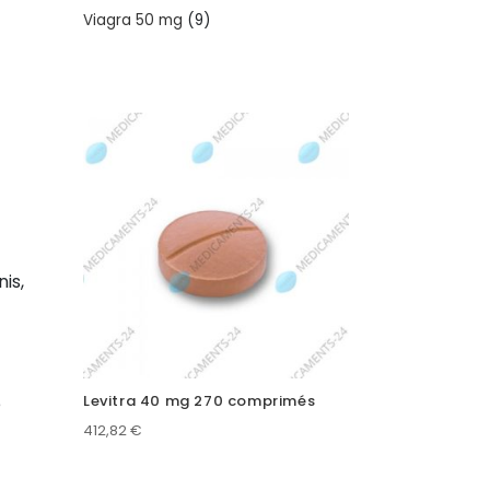
products
9
Viagra 50 mg
9
products
is,
Levitra 40 mg 270 comprimés
é
412,82
€