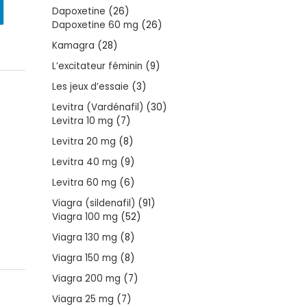
products
26
Dapoxetine
26
products
26
Dapoxetine 60 mg
26
products
28
Kamagra
28
products
9
L’excitateur féminin
9
products
3
Les jeux d’essaie
3
products
30
Levitra (Vardénafil)
30
7
products
Levitra 10 mg
7
products
8
Levitra 20 mg
8
products
9
Levitra 40 mg
9
products
6
Levitra 60 mg
6
products
91
Viagra (sildenafil)
91
52
products
Viagra 100 mg
52
products
8
Viagra 130 mg
8
products
8
Viagra 150 mg
8
products
7
Viagra 200 mg
7
products
7
Viagra 25 mg
7