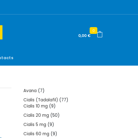
0
0,00
€
tacts
7
Avana
7
products
77
Cialis (Tadalafil)
77
9
products
Cialis 10 mg
9
products
50
Cialis 20 mg
50
products
9
Cialis 5 mg
9
products
9
Cialis 60 mg
9