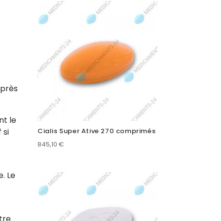
e
après
nt le
 si
Cialis Super Ative 270 comprimés
845,10
€
. Le
tre