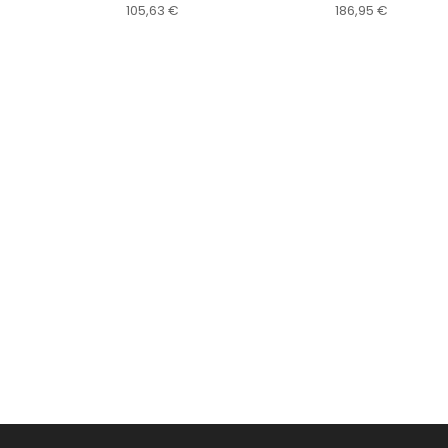
105,63
€
186,95
€