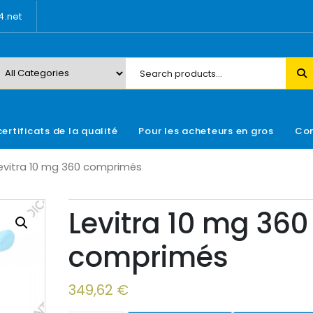
.net
certificats de la qualité
Pour les acheteurs en gros
Con
evitra 10 mg 360 comprimés
Levitra 10 mg 360
comprimés
349,62
€