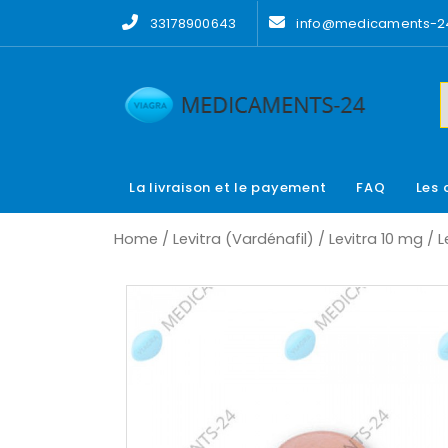
Skip
33178900643
info@medicaments-24
to
content
La livraison et le payement
FAQ
Les 
Home
/
Levitra (Vardénafil)
/
Levitra 10 mg
/ L