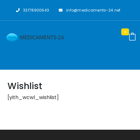
Skip
to
33178900643
info@medicaments-24.net
content
0
Wishlist
[yith_wcwl_wishlist]